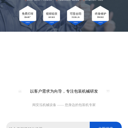
以客户需求为向导，专注包装机械研发
闽安泓机械设备 —— 您身边的包装机专家