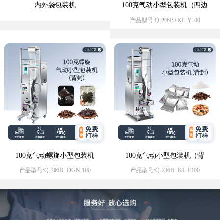
内外袋包装机
100克气动小型包装机（四边
封）
产品型号:Q-206B+KL-Y100
100克气动螺旋小型包装机
100克气动小型包装机（背
（背封）
封）
产品型号:Q-206B+DGN-100
产品型号:Q-206B+KL-F100