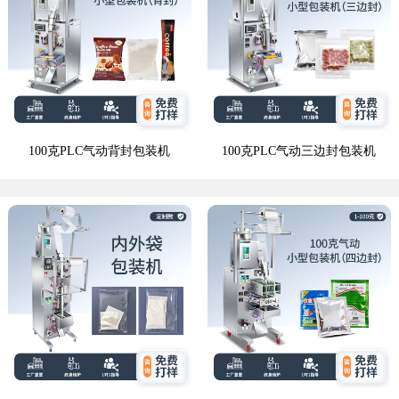
100克PLC气动背封包装机
100克PLC气动三边封包装机