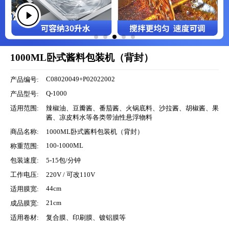
1000ML卧式酱料包装机（背封）
C08020049+P02022002
产品编号:
Q-1000
产品型号:
适用范围:
辣椒油、豆瓣酱、番茄酱、火锅底料、沙拉酱、胡椒酱、果
酱、凉皮料水等各类带油性悬浮物料
商品名称:
1000ML卧式酱料包装机（背封）
100-1000ML
称重范围:
包装速度:
5-15包/分钟
工作电压:
220V / 可改110V
44cm
适用膜宽:
21cm
成品膜宽:
适用卷材:
复合膜、印刷膜、镀铝膜等