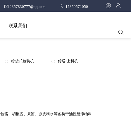
2357830777@qq.com
17359571050
联系我们
给袋式包装机
传送/上料机
沙拉酱、胡椒酱、果酱、凉皮料水等各类带油性悬浮物料