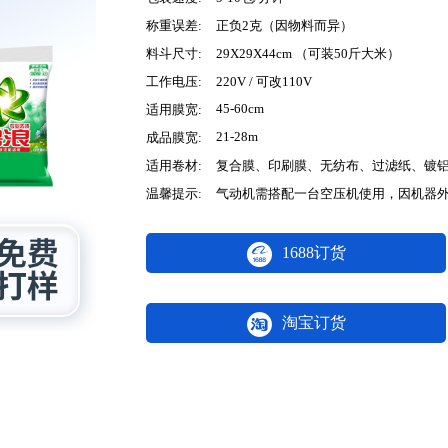
称重误差:
正负2克（因物料而异）
料斗尺寸:
29X29X44cm （可装50斤大米）
工作电压:
220V / 可改110V
45-60cm
适用膜宽:
21-28m
成品膜宽:
适用卷材:
复合膜、印刷膜、无纺布、过滤纸、镀
温馨提示:
气动机需搭配一台空压机使用，因机器
1688订货
淘宝订货