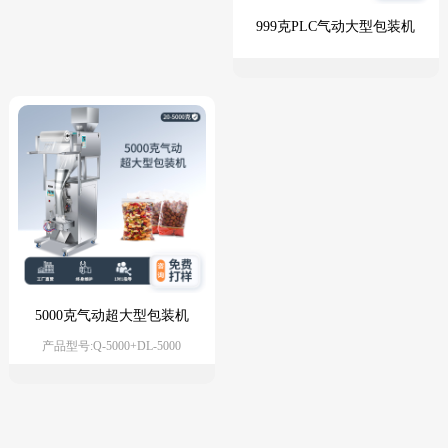
999克PLC气动大型包装机
5000克气动超大型包装机
产品型号:Q-5000+DL-5000