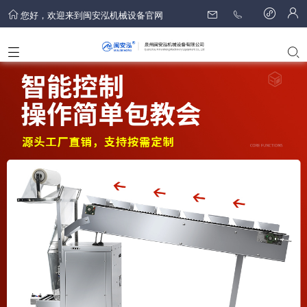
您好，欢迎来到闽安泓机械设备官网