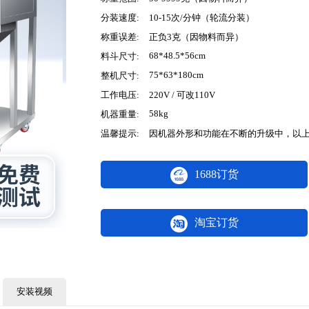
分装速度:
10-15次/分钟（轮流分装）
称重误差:
正负3克（因物料而异）
68*48.5*56cm
料斗尺寸:
75*63*180cm
整机尺寸:
工作电压:
220V / 可改110V
58kg
机器重量:
温馨提示:
因机器外形和功能在不断的升级中，以
1688订货
淘宝订货
安装视频