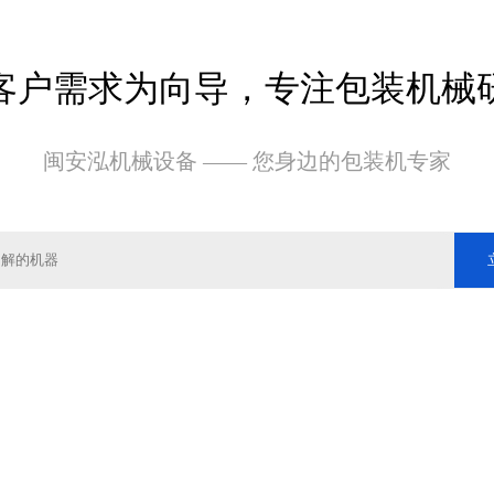
客户需求为向导，专注包装机械
闽安泓机械设备 —— 您身边的包装机专家