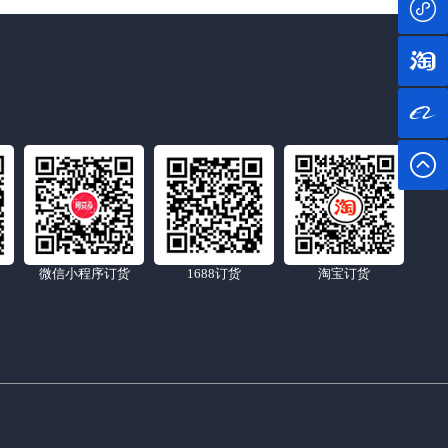
微信小程序订货
1688订货
淘宝订货