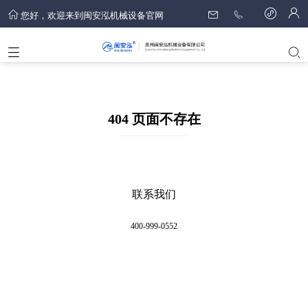
您好，欢迎来到闽安泓机械设备官网
404 页面不存在
联系我们
400-999-0552