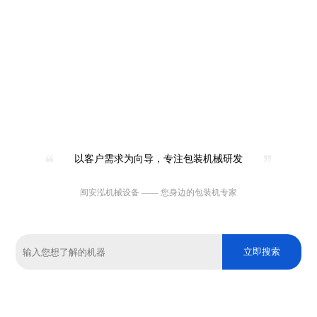
以客户需求为向导，专注包装机械研发
闽安泓机械设备 —— 您身边的包装机专家
立即搜索